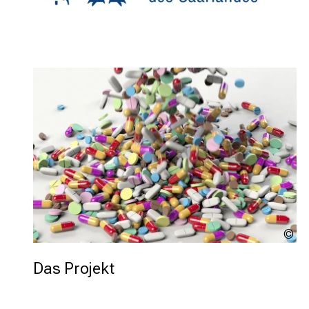
Ar
So
Pi
Das Projekt