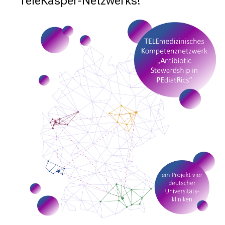
TeleKasper-Netzwerks!