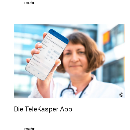
mehr
U
Die TeleKasper App
mehr