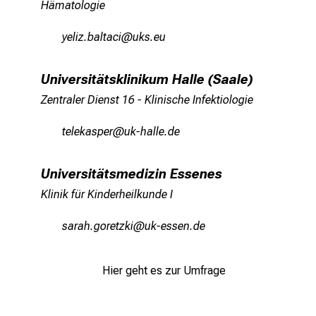
Hämatologie
јiälßejgäbgyl
foceif
Universitätsklinikum Halle (Saale)
Zentraler Dienst 16 - Klinische Infektiologie
biäDiogcöip
f:o_zgääiemi
Universitätsmedizin Essenes
Klinik für Kinderheilkunde I
cgpgz xüJpibJßol
fo_icciuemi
Hier geht es zur Umfrage