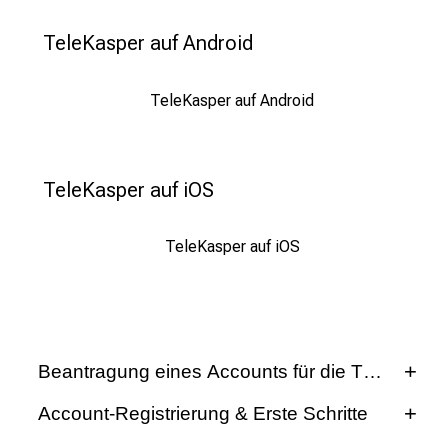
TeleKasper auf Android
TeleKasper auf Android
TeleKasper auf iOS
TeleKasper auf iOS
Beantragung eines Accounts für die TeleKaspe
Account-Registrierung & Erste Schritte
Startet Ihre Klinik in Kürze mit der
Interventionsphase innerhalb der Studie, so wird